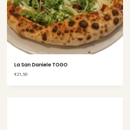
La San Daniele TOGO
La
€
21,50
San
Daniele
TOGO
quantity