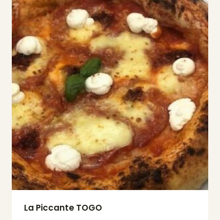
La Piccante TOGO
La