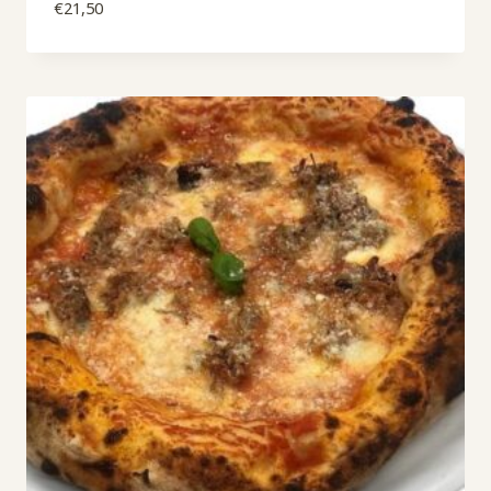
€
21,50
Piccante
TOGO
quantity