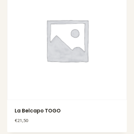
La Belcapo TOGO
La
€
21,50
Belcapo
TOGO