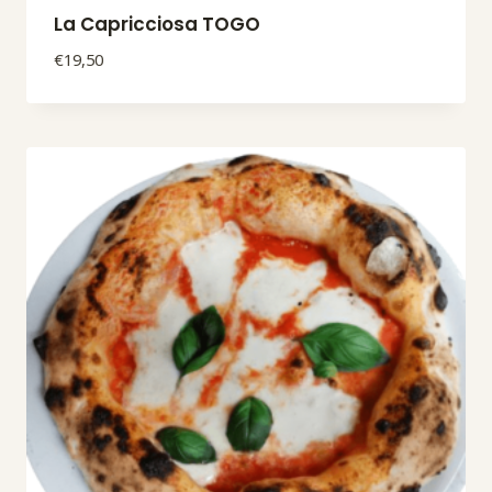
La Capricciosa TOGO
La
€
19,50
Capricciosa
TOGO
quantity