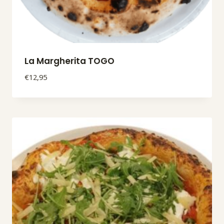
La Margherita TOGO
La
€
12,95
Margherita
TOGO
quantity