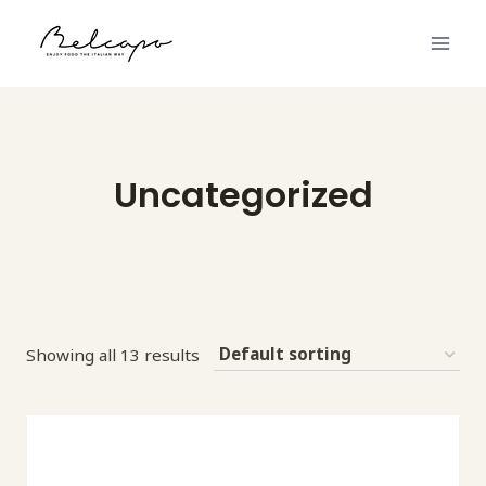
Skip
to
content
Uncategorized
Showing all 13 results