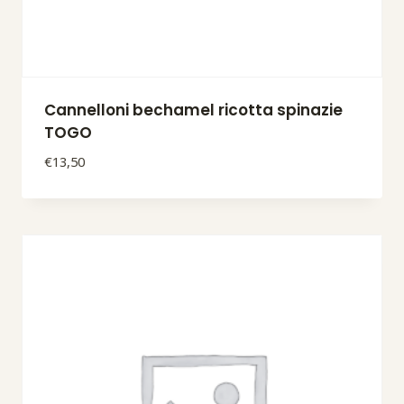
Cannelloni bechamel ricotta spinazie
TOGO
€
13,50