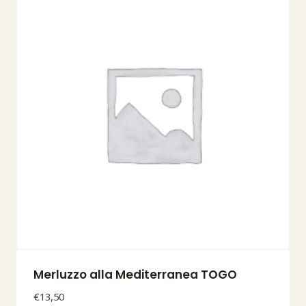
Merluzzo alla Mediterranea TOGO
€
13,50