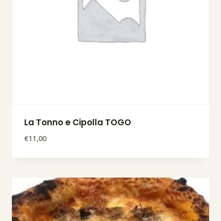
La Tonno e Cipolla TOGO
€
11,00