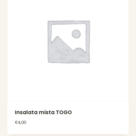
Insalata mista TOGO
€
4,00