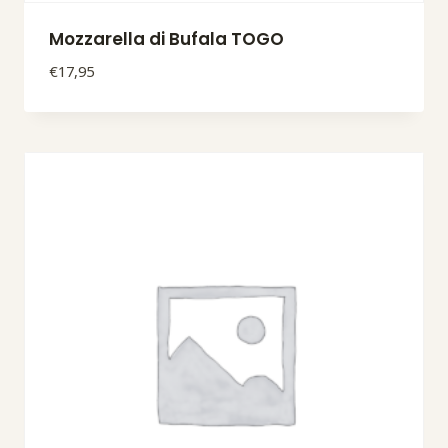
Mozzarella di Bufala TOGO
Mozzarella
€
17,95
di
Bufala
TOGO
quantity