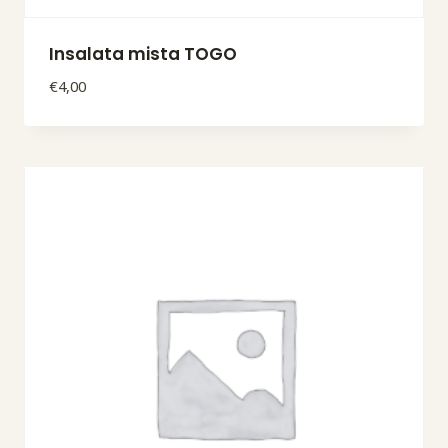
Insalata mista TOGO
€
4,00