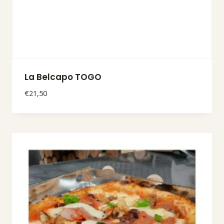
La Belcapo TOGO
La
€
21,50
Belcapo
TOGO
quantity