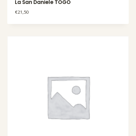
La San Daniele TOGO
La
€
21,50
San
Daniele
TOGO
quantity