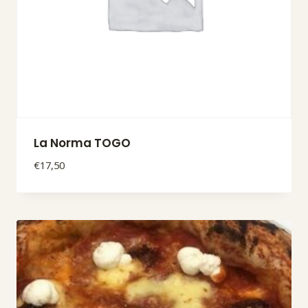
La Norma TOGO
€
17,50