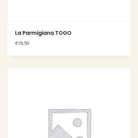
La Parmigiana TOGO
La
€
18,50
Parmigiana
TOGO
quantity