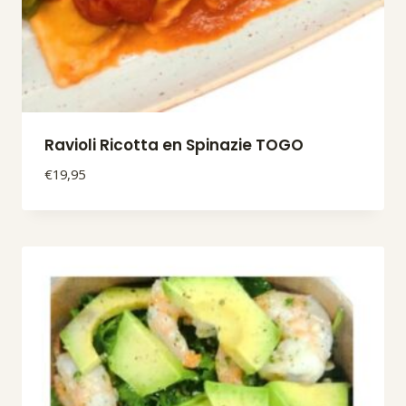
Ravioli Ricotta en Spinazie TOGO
Ravioli
€
19,95
Ricotta
en
Spinazie
TOGO
quantity