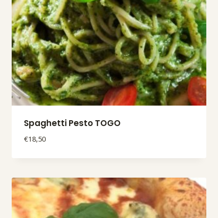
Spaghetti Pesto TOGO
Spaghetti
€
18,50
Pesto
TOGO
quantity