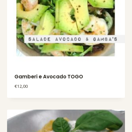
Gamberi e Avocado TOGO
€
12,00