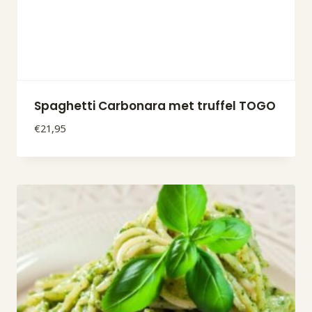
Spaghetti Carbonara met truffel TOGO
Spaghetti
€
21,95
Carbonara
met
truffel
TOGO
quantity