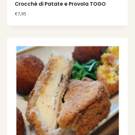
Crocchè di Patate e Provola TOGO
Crocchè
€
7,95
di
Patate
e
Provola
TOGO
quantity